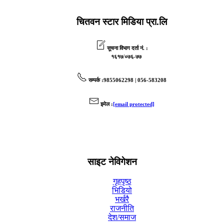
चितवन स्टार मिडिया प्रा.लि
सूचना विभाग दर्ता नं. :
१६१७/०७६-७७
सम्पर्क
:9855062298 | 056-583208
इमेल
:
[email protected]
साइट नेविगेशन
गृहपृष्ठ
भिडियो
भर्खरै
राजनीति
देश/समाज