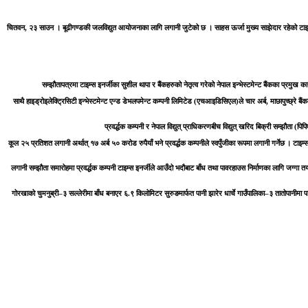
चितवन, २३ साउन ।
बूढीगण्डकी जलविद्युत आयोजनाका लागि लगानी जुटेको छ । साहस ऊर्जा मुख्य साझेदार रहेको टाइम्स 
सम्झौतापत्रमा टाइम्स इनर्जीका सुशील थापा र बैंकहरुको नेतृत्व गरेको नेपाल इन्भेस्टमेन्ट बैंकका प्रम
साथै हाइड्रोइलेक्ट्रिसिटी इन्भेस्टमेन्ट एन्ड डेभलपमेन्ट कम्पनी लिमिटेड (एचआइडिसिएल)ले चार अर्ब, माछापुच्छ्रे बैंकल
प्रवर्द्धक कम्पनी र नेपाल विद्युत् प्राधिकरणबीच विद्युत् खरिद बिक्री सम्झौता (
कूल २५ प्रतिशत लगानी अर्थात् १७ अर्ब ५० करोड रुपैयाँ भने प्रवर्द्धक कम्पनीले स्वपुँजीका रूपमा लगानी गर्नेछ । 
लगानी सम्झौता समारोहमा प्रवर्द्धक कम्पनी टाइम्स इनर्जीले आउँदो भदौबाट बाँध तथा पावरहाउस निर्माणका लागि जग्गा तय
गोरखाको चुमनुब्री–३ सल्लेरीमा बाँध बनाएर ६.९ किलोमिटर सुरुङमार्फत पानी झारेर धार्चे गाउँपालिका–३ तातोपानीमा 