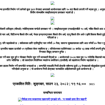
इनर्जीले निर्माण गर्न लागेको कूल ३४१ मेगावाट क्षमताको आयोजनाका लागि १० वटा बैंकले लगानी गर्ने भएका हुन् । अनुमान
वित्तीय संस्थाबीच सम्झौतापत्रमा हस्ताक्षर भएको हो ।
ुख कार्यकारी अधिकृत (सीयओ) ज्योतिप्रकाश पाण्डेले हस्ताक्षर गरे । सम्झौताअनुसार एनआईएमबीले १० अर्ब, नबिल बैंकले आठ अ
े चार अर्ब, सिटिजन्स बैंकले तीन अर्ब, नेपाल इन्फ्रास्ट्रक्चर बैंकले तीन अर्ब, प्रभु बैंकले तीन अर्ब र कृषि विकास बैंकले
गरिएको छ ।
पिपिए) पनि भइसकेको छ । वर्षायामका लागि प्रतियुनिट चार रुपैयाँ ८० पैसा, सामान्य सुक्खायामका लागि आठ रुपैयाँ ४० पैसा र 
टाइम्स इनर्जीमा साहस ऊर्जाको ५१ प्रतिशत सेयर स्वामित्व छ । परियोजनामा प्रतिमेगावाट २० करोड ५३ लाख रुपैयाँ लगानी 
गिगावाट विद्युत् उत्पादन हुनेछ ।
ार गर्ने काम सुरु हुने र चैतबाट निर्माण सुरु गर्ने जानकारी दिएको छ । आयोजनाले २०८७ साल पुस १५ गतेदेखि विद्यत्को व्य
लगेर जोडिनेछ । सो सवस्टेशन मिलेनियम च्यालेन्ज कर्पोरेशन (एमसीसी) को सहयोगमा निर्माण भइरहेको छ ।
पावर हाउस निर्माण गर्ने कम्पनीले जनाएको छ । कम्पनीले यसअघि निजी क्षेत्रकै सबैभन्दा ठूलो ८६ मेगावाटको सोलुखोला दूधक
गरिरहेको अनुभव छ । यो आयोजना निजी क्षेत्रबाट सञ्चालित अहिलेसम्मको ठूलो आयोजना हो ।
प्रकाशित मिति :
शुक्रबार, साउन २३, २०८२
|
१९:१६:००
3015
सम्बन्धित समाचार