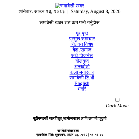
शनिबार
,
साउन
२३
,
२०८३
| Saturday, August 8, 2026
समाबेसी खबर डट कम फ्लो गर्नुहोस
गृह पृष्ठ
प्रमुख समाचार
चितवन विशेष
देश /समाज
अर्थ-विजनेस
खेलकुद
अन्तर्वार्ता
कला मनोरंजन
समाबेसी टि.भी
English
भर्खरै
Dark Mode
बूढीगण्डकी जलविद्युत् आयोजनाका लागि लगानी जुट्यो
समाबेसी संवाददाता
प्रकाशित मिति:
शुक्रबार, साउन २३, २०८२
| १९:१६:००