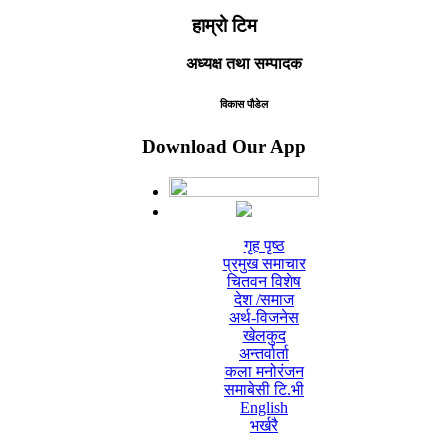
हाम्रो टिम
अध्यक्ष तथा सम्पादक
विकास पौडेल
Download Our App
गृह पृष्ठ
प्रमुख समाचार
चितवन विशेष
देश /समाज
अर्थ-विजनेस
खेलकुद
अन्तर्वार्ता
कला मनोरंजन
समाबेसी टि.भी
English
भर्खरै