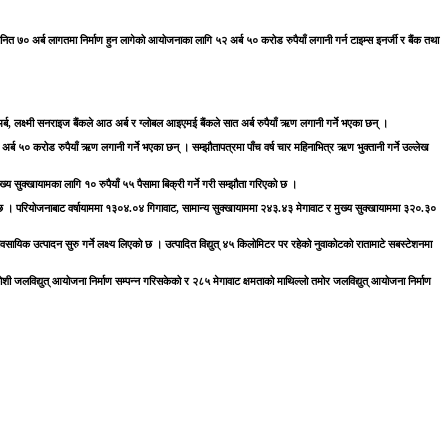
ित ७० अर्ब लागतमा निर्माण हुन लागेको आयोजनाका लागि ५२ अर्ब ५० करोड रुपैयाँ लगानी गर्न टाइम्स इनर्जी र बैंक तथा
र्ब, लक्ष्मी सनराइज बैंकले आठ अर्ब र ग्लोबल आइएमई बैंकले सात अर्ब रुपैयाँ ऋण लगानी गर्ने भएका छन् ।
 दुई अर्ब ५० करोड रुपैयाँ ऋण लगानी गर्ने भएका छन् । सम्झौतापत्रमा पाँच वर्ष चार महिनाभित्र ऋण भुक्तानी गर्ने उल्लेख
मुख्य सुक्खायामका लागि १० रुपैयाँ ५५ पैसामा बिक्री गर्ने गरी सम्झौता गरिएको छ ।
हुनेछ । परियोजनाबाट वर्षायाममा १३०४.०४ गिगावाट, सामान्य सुक्खायाममा २४३.४३ मेगावाट र मुख्य सुक्खायाममा ३२०.३०
ावसायिक उत्पादन सुरु गर्ने लक्ष्य लिएको छ । उत्पादित विद्युत् ४५ किलोमिटर पर रहेको नुवाकोटको रातामाटे सबस्टेशनमा
ोशी जलविद्युत् आयोजना निर्माण सम्पन्न गरिसकेको र २८५ मेगावाट क्षमताको माथिल्लो तमोर जलविद्युत् आयोजना निर्माण