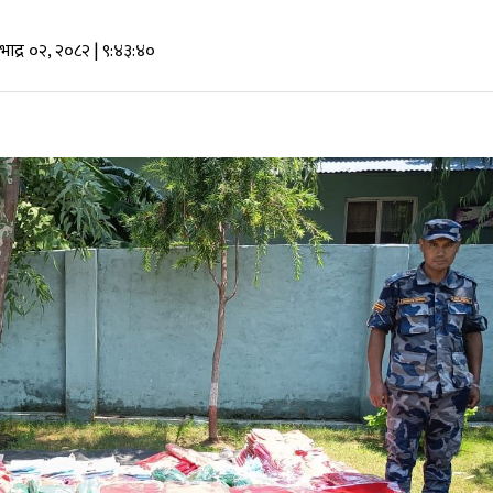
भाद्र ०२, २०८२
| ९:४३:४०