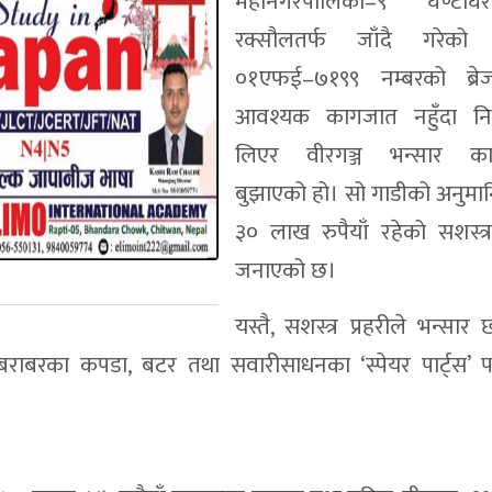
महानगरपालिका–९ घण्टाघर
रक्सौलतर्फ जाँदै गरेको
०१एफई–७१९९ नम्बरको ब्रे
आवश्यक कागजात नहुँदा नियन
लिएर वीरगञ्ज भन्सार कार
बुझाएको हो। सो गाडीको अनुमान
३० लाख रुपैयाँ रहेको सशस्त्र 
जनाएको छ।
यस्तै, सशस्त्र प्रहरीले भन्सार
 बराबरका कपडा, बटर तथा सवारीसाधनका ‘स्पेयर पार्ट्स’