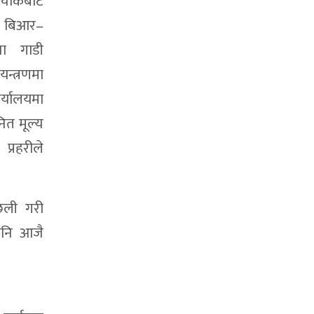
चोकबाट
 बिआर–
जा गाडी
्त्रणमा
्यालयमा
ित मूल्य
प्रहरीले
 छली गरी
 पनि आजै