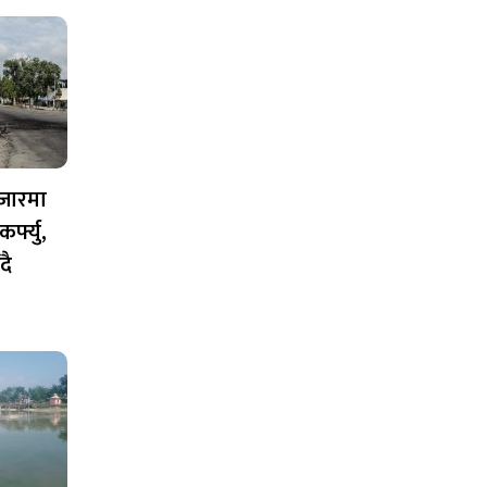
जारमा
्फ्यु,
दै