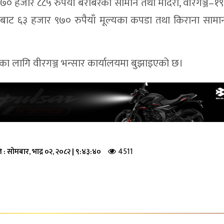
७० हजार ८८५ रुपैयाँ बराबरका सामान तथा मदिरा, वीरगञ्ज–१९ 
याबाट ६३ हजार ९७० रुपैयाँ मूल्यका कपडा तथा किराना साम
ा लागि वीरगञ्ज भन्सार कार्यालयमा बुझाइएको छ।
4511
ि :
सोमबार, भाद्र ०२, २०८२
|
९:४३:४०