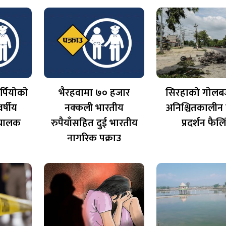
र्पियोको
भैरहवामा ७० हजार
सिरहाको गोलब
र्षीय
नक्कली भारतीय
अनिश्चितकालीन कर
, चालक
रुपैयाँसहित दुई भारतीय
प्रदर्शन फैलिँ
नागरिक पक्राउ