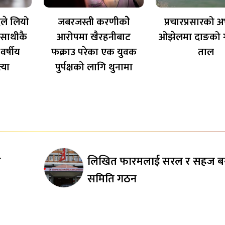
ले लियो
जबरजस्ती करणीकोे
प्रचारप्रसारको 
 साथीकै
आरोपमा खैरहनीबाट
ओझेलमा दाङको ग
र्षीय
फक्राउ परेका एक युवक
ताल
्या
पुर्पक्षको लागि थुनामा
ज
लिखित फारमलाई सरल र सहज ब
न
समिति गठन