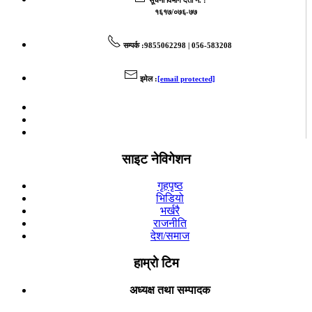
१६१७/०७६-७७
सम्पर्क
:9855062298 | 056-583208
इमेल
:
[email protected]
साइट नेविगेशन
गृहपृष्ठ
भिडियो
भर्खरै
राजनीति
देश/समाज
हाम्रो टिम
अध्यक्ष तथा सम्पादक