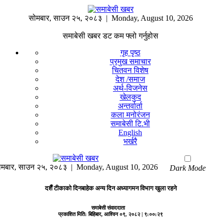
सोमबार
,
साउन
२५
,
२०८३
| Monday, August 10, 2026
समाबेसी खबर डट कम फ्लो गर्नुहोस
गृह पृष्ठ
प्रमुख समाचार
चितवन विशेष
देश /समाज
अर्थ-विजनेस
खेलकुद
अन्तर्वार्ता
कला मनोरंजन
समाबेसी टि.भी
English
भर्खरै
ोमबार
,
साउन
२५
,
२०८३
| Monday, August 10, 2026
Dark Mode
दशैँ टीकाको दिनबाहेक अन्य दिन अध्यागमन विभाग खुला रहने
समाबेसी संवाददाता
प्रकाशित मिति:
बिहिबार, आश्विन ०९, २०८२
| ९:००:२९