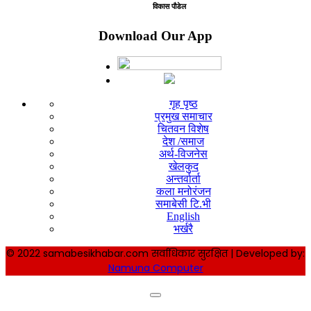
विकास पौडेल
Download Our App
गृह पृष्ठ
प्रमुख समाचार
चितवन विशेष
देश /समाज
अर्थ-विजनेस
खेलकुद
अन्तर्वार्ता
कला मनोरंजन
समाबेसी टि.भी
English
भर्खरै
© 2022 samabesikhabar.com सर्वाधिकार सुरक्षित | Developed by:
Namuna Computer