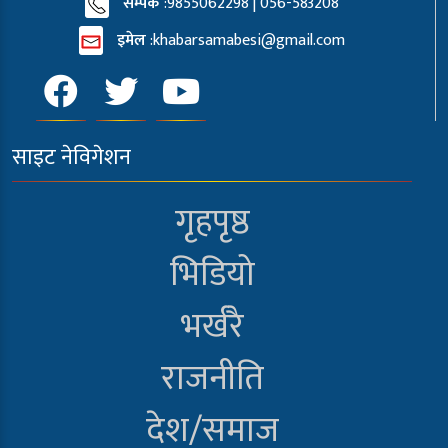
सम्पर्क
:9855062298 | 056-583208
इमेल
:
khabarsamabesi@gmail.com
साइट नेविगेशन
गृहपृष्ठ
भिडियो
भर्खरै
राजनीति
देश/समाज