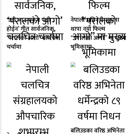
‘उडी जाउ भने म पंक्षी
नेपाली अभिनेत्री सुहाना
होईन’ गीत सार्वजनिक,
थापा नयाँ फिल्म
‘परालको आगो’ चलचित्र
“परालको आगो” मा मुख्य
चर्चामा
भूमिकामा
बलिउडका वरिष्ठ अभिनेता