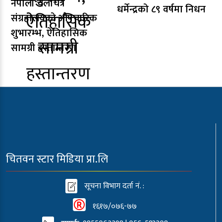
नेपाली चलचित्र
धर्मेन्द्रको ८९ वर्षमा निधन
संग्रहालयको औपचारिक
शुभारम्भ, ऐतिहासिक
सामग्री हस्तान्तरण
चितवन स्टार मिडिया प्रा.लि
सूचना विभाग दर्ता नं. :
१६१७/०७६-७७