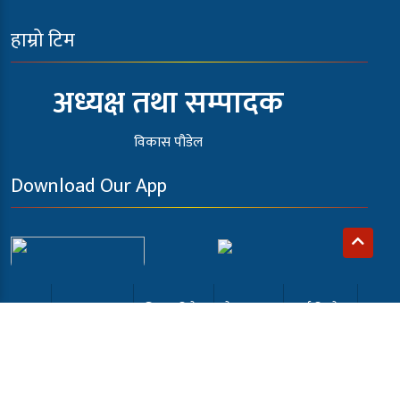
हाम्रो टिम
अध्यक्ष तथा सम्पादक
विकास पौडेल
Download Our App
गृह पृष्ठ
प्रमुख समाचार
चितवन विशेष
देश /समाज
अर्थ-विजनेस
खेलकुद
अन्तर्वार्ता
कला मनोरंजन
समाबेसी टि.भी
English