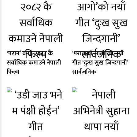
‘परान’ बन्यो २०८२ कै
‘परालको आगो’को नयाँ
सर्वाधिक कमाउने नेपाली
गीत ‘दुःख सुख जिन्दगानी’
फिल्म
सार्वजनिक