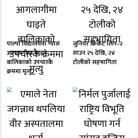
पाल्पा विद्यालयमा ग्यास
जुनियर क्रिकेट लिग–२
आगलागीमा घाइते
साउन २५ देखि, २४
बालिकाको उपचारकै
टोलीको सहभागिता
क्रममा मृत्यु