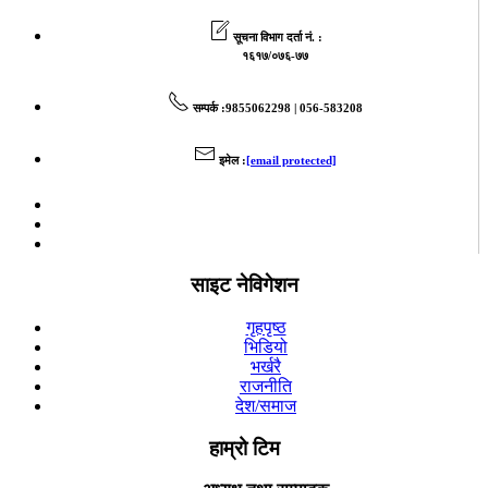
सूचना विभाग दर्ता नं. :
१६१७/०७६-७७
सम्पर्क
:9855062298 | 056-583208
इमेल
:
[email protected]
साइट नेविगेशन
गृहपृष्ठ
भिडियो
भर्खरै
राजनीति
देश/समाज
हाम्रो टिम