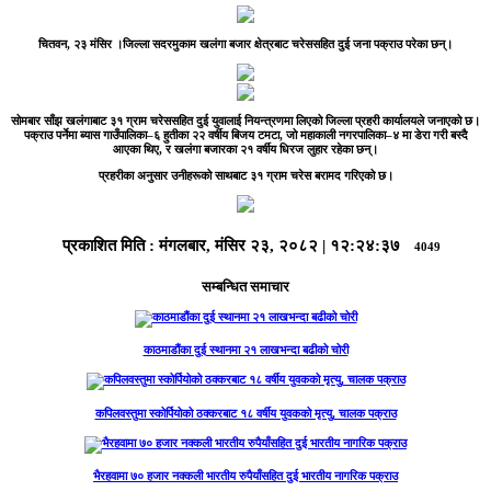
चितवन, २३ मंसिर ।
जिल्ला सदरमुकाम खलंगा बजार क्षेत्रबाट चरेससहित दुई जना पक्राउ परेका छन्।
सोमबार साँझ खलंगाबाट ३१ ग्राम चरेससहित दुई युवालाई नियन्त्रणमा लिएको जिल्ला प्रहरी कार्यालयले जनाएको छ।
पक्राउ पर्नेमा ब्यास गाउँपालिका–६ हुतीका २२ वर्षीय बिजय टमटा, जो महाकाली नगरपालिका–४ मा डेरा गरी बस्दै
आएका थिए, र खलंगा बजारका २१ वर्षीय धिरज लुहार रहेका छन्।
प्रहरीका अनुसार उनीहरूको साथबाट ३१ ग्राम चरेस बरामद गरिएको छ।
प्रकाशित मिति :
मंगलबार, मंसिर २३, २०८२
|
१२:२४:३७
4049
सम्बन्धित समाचार
काठमाडौंका दुई स्थानमा २१ लाखभन्दा बढीको चोरी
कपिलवस्तुमा स्कोर्पियोको ठक्करबाट १८ वर्षीय युवकको मृत्यु, चालक पक्राउ
भैरहवामा ७० हजार नक्कली भारतीय रुपैयाँसहित दुई भारतीय नागरिक पक्राउ