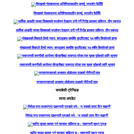
सिरहाको गोलबजारमा अनिश्चितकालीन कर्फ्यु, प्रदर्शन फैलिँदै
धार्मिक आकृति भएका सिक्काको प्रलोभन देखाएर ठगी गर्ने गिरोह झापामा सक्रिय, तीन पक्राउ
मोबाइलको विवादले लियो ज्यान: बागलुङमा साथीकै कुटपिटबाट १७ वर्षीय किशोरको हत्या
जबरजस्ती करणीकोे आरोपमा खैरहनीबाट फक्राउ परेका एक युवक पुर्पक्षको लागि थुनामा
प्रचारप्रसारको अभावमा ओझेलमा दाङको गौरीगाउँ ताल
समाबेसी ट्रेन्डिङ
ताजा अपडेट
निर्मला पन्त प्रकरणमा गृहमन्त्री गुरुङले भने– ‘म यसको उत्तर दिन चाहन्नँ’
शान्ति सुरक्षा कायम गर्न सरकार सक्रिय छ : गृहमन्त्री सुधन गुरुङ