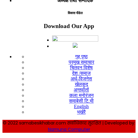
अध्यक्ष तथा सम्पादक
विकास पौडेल
Download Our App
गृह पृष्ठ
प्रमुख समाचार
चितवन विशेष
देश /समाज
अर्थ-विजनेस
खेलकुद
अन्तर्वार्ता
कला मनोरंजन
समाबेसी टि.भी
English
भर्खरै
© 2022 samabesikhabar.com सर्वाधिकार सुरक्षित | Developed by:
Namuna Computer