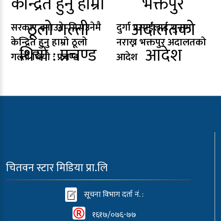
सरकार बनाउने–गिराउनेमै
दुर्गा प्रसाईंलाई थुनामा
केन्द्रित हुनु हाम्रो ठूलो
नराख्न भक्तपुर अदालतको
गल्ती थियो : प्रचण्ड
आदेश
चितवन स्टार मिडिया प्रा.लि
सूचना विभाग दर्ता नं. :
१६१७/०७६-७७