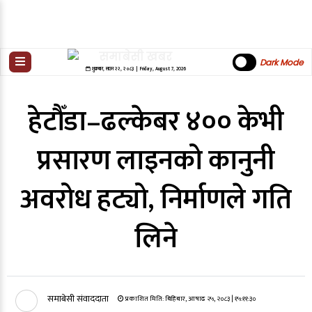
Dark Mode
शुक्रबार
,
साउन
२२
,
२०८३
| Friday, August 7, 2026
हेटौँडा–ढल्केबर ४०० केभी
प्रसारण लाइनको कानुनी
अवरोध हट्यो, निर्माणले गति
लिने
समाबेसी संवाददाता
प्रकाशित मिति:
बिहिबार, आषाढ २५, २०८३
| १५:११:३०