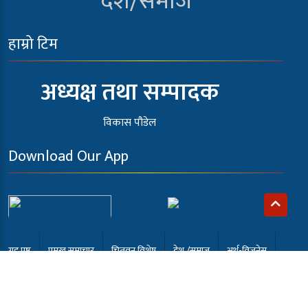
देश/समाज
हाम्रो टिम
अध्यक्ष तथा सम्पादक
विकास पौडेल
Download Our App
गृह पृष्ठ
प्रमुख समाचार
चितवन विशेष
देश /समाज
अर्थ-विजनेस
खेलकुद
अन्तर्वार्ता
कला मनोरंजन
समाबेसी टि.भी
English