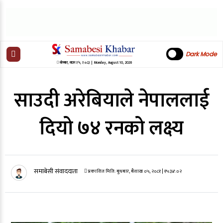
Dark Mode
सोमबार
,
साउन
२५
,
२०८३
| Monday, August 10, 2026
साउदी अरेबियाले नेपाललाई
दियो ७४ रनको लक्ष्य
समाबेसी संवाददाता
प्रकाशित मिति:
बुधबार, बैशाख ०५, २०८१
| १५:३४:०२