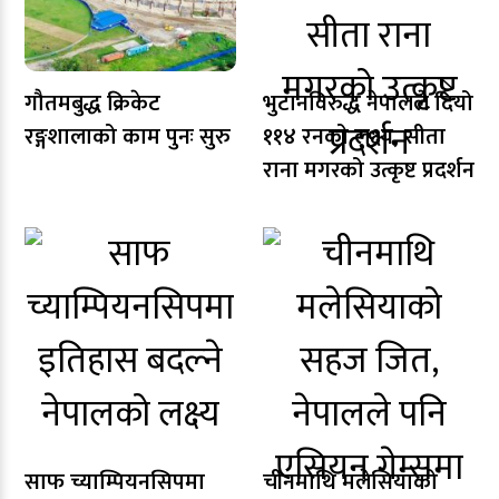
गौतमबुद्ध क्रिकेट
भुटानविरुद्ध नेपालले दियो
रङ्गशालाको काम पुनः सुरु
११४ रनको लक्ष्य, सीता
राना मगरको उत्कृष्ट प्रदर्शन
साफ च्याम्पियनसिपमा
चीनमाथि मलेसियाको