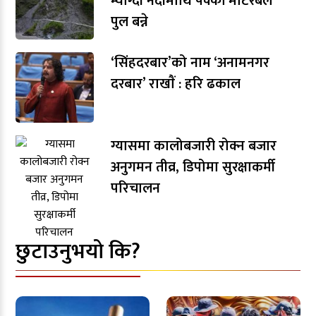
म्याग्दी नदीमाथि पक्की मोटरेबल
पुल बन्ने
‘सिंहदरबार’को नाम ‘अनामनगर
दरबार’ राखाैं : हरि ढकाल
ग्यासमा कालोबजारी रोक्न बजार
अनुगमन तीव्र, डिपोमा सुरक्षाकर्मी
परिचालन
छुटाउनुभयो कि?