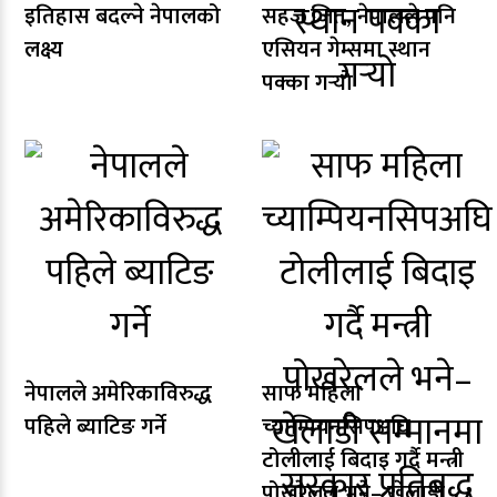
इतिहास बदल्ने नेपालको
सहज जित, नेपालले पनि
लक्ष्य
एसियन गेम्समा स्थान
पक्का गर्‍यो
नेपालले अमेरिकाविरुद्ध
साफ महिला
पहिले ब्याटिङ गर्ने
च्याम्पियनसिपअघि
टोलीलाई बिदाइ गर्दै मन्त्री
पोखरेलले भने– खेलाडी