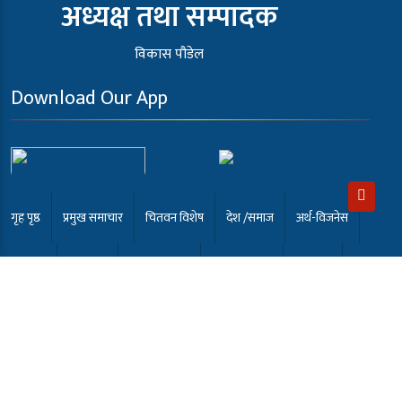
अध्यक्ष तथा सम्पादक
विकास पौडेल
Download Our App
गृह पृष्ठ
प्रमुख समाचार
चितवन विशेष
देश /समाज
अर्थ-विजनेस
खेलकुद
अन्तर्वार्ता
कला मनोरंजन
समाबेसी टि.भी
English
भर्खरै