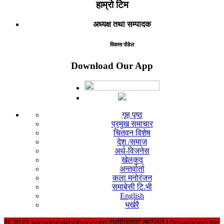
हाम्रो टिम
अध्यक्ष तथा सम्पादक
विकास पौडेल
Download Our App
गृह पृष्ठ
प्रमुख समाचार
चितवन विशेष
देश /समाज
अर्थ-विजनेस
खेलकुद
अन्तर्वार्ता
कला मनोरंजन
समाबेसी टि.भी
English
भर्खरै
© 2022 samabesikhabar.com सर्वाधिकार सुरक्षित | Developed by: