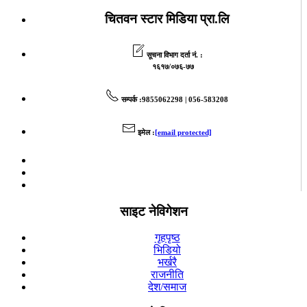
चितवन स्टार मिडिया प्रा.लि
सूचना विभाग दर्ता नं. :
१६१७/०७६-७७
सम्पर्क
:9855062298 | 056-583208
इमेल
:
[email protected]
साइट नेविगेशन
गृहपृष्ठ
भिडियो
भर्खरै
राजनीति
देश/समाज