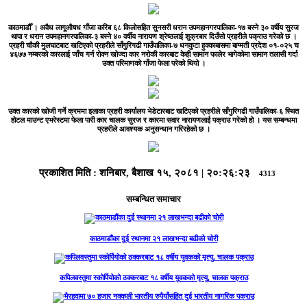
काठमाडौँ ।
अवैध लागूऔषध गाँजा करिब ६८ किलोसहित सुनसरी धरान उपमहानगरपालिका-१७ बस्ने ३० वर्षीय सुरज
थापा र धरान उपमहानगरपालिका-३ बस्ने ४० वर्षीय नारायण श्रेष्ठलाई शुक्रबार दिउँसो प्रहरीले पक्राउ गरेको छ ।
प्रहरी चौकी मुलघाटबाट खटिएको प्रहरीले साँगुरिगढी गाउँपालिका-७ धनकुटा हुक्काबासमा बाग्मती प्रदेश ०१-०२५ च
४६७७ नम्बरको कारलाई जाँच गर्न रोक्न खोज्दा कार नरोकी कारबाट केही सामान फालेर भागेकोमा सामान तलासी गर्दा
उक्त परिमाणको गाँजा फेला परेको थियो ।
उक्त कारको खोजी गर्ने क्रममा इलाका प्रहरी कार्यालय भेडेटारबाट खटिएको प्रहरीले साँगुरिगढी गाउँपालिका-६ स्थित
होटल माउन्ट एभरेस्टमा फेला पारी कार चालक सुरज र कारमा सवार नारायणलाई पक्राउ गरेको हो । यस सम्बन्धमा
प्रहरीले आवश्यक अनुसन्धान गरिरहेको छ ।
प्रकाशित मिति :
शनिबार, बैशाख १५, २०८१
|
२०:२६:२३
4313
सम्बन्धित समाचार
काठमाडौंका दुई स्थानमा २१ लाखभन्दा बढीको चोरी
कपिलवस्तुमा स्कोर्पियोको ठक्करबाट १८ वर्षीय युवकको मृत्यु, चालक पक्राउ