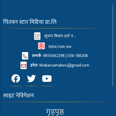
चितवन स्टार मिडिया प्रा.लि
सूचना विभाग दर्ता नं. :
१६१७/०७६-७७
सम्पर्क
:9855062298 | 056-583208
इमेल
:
khabarsamabesi@gmail.com
साइट नेविगेशन
गृहपृष्ठ