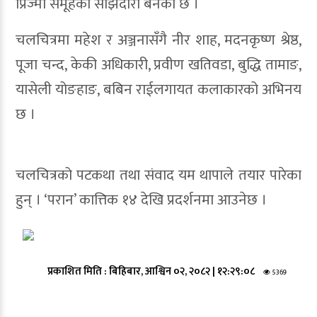
प्रिज्मा समूहको साझेदारी बनेको छ ।
चलचित्रमा महेश र अञ्जनासँगै नीर शाह, मदनकृष्ण श्रेष्ठ,
पूजा चन्द, केकी अधिकारी, प्रवीण खतिवडा, बुद्धि तामाङ,
यासेली योङहाङ, बबिन राईलगायत कलाकारको अभिनय
छ ।
चलचित्रको पटकथा तथा संवाद यम थापाले तयार पारेका
हुन् । ‘परान’ कात्तिक १४ देखि प्रदर्शनमा आउनेछ ।
प्रकाशित मिति :
बिहिबार, आश्विन ०२, २०८२
|
१२:२९:०८
5369