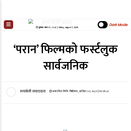
Dark Mode
शुक्रबार
,
साउन
२२
,
२०८३
| Friday, August 7, 2026
‘परान’ फिल्मको फर्स्टलुक
सार्वजनिक
समाबेसी संवाददाता
प्रकाशित मिति:
बिहिबार, आश्विन ०२, २०८२
| १२:२९:०८