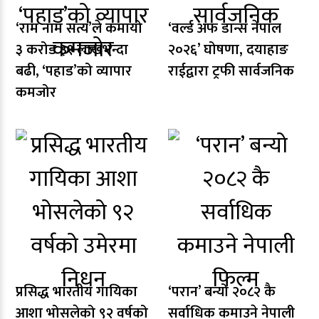
‘राम नाम सत्य’ले कमायो
‘वर्ल्ड अफ डान्स नेपाल
३ करोड ३१ लाखभन्दा
२०२६’ घोषणा, दयाहाङ
बढी, ‘पहाड’को व्यापार
राईद्वारा ट्रफी सार्वजनिक
कमजोर
प्रसिद्ध भारतीय गायिका
‘परान’ बन्यो २०८२ कै
आशा भोसलेको ९२ वर्षको
सर्वाधिक कमाउने नेपाली